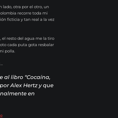
 lado, otra por el otro, un
Colombia recorre toda mi
n ficticia y tan real a la vez
, el resto del agua me la tiro
to cada puta gota resbalar
i polla.
r…
e al libro “Cocaína,
 por Alex Hertz y que
analmente en
ie