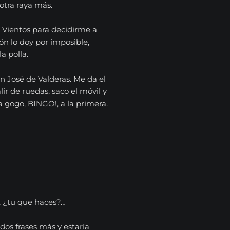
 otra raya más.
4 Vientos para decidirme a
cón lo doy por imposible,
a polla.
n José de Valderas. Me da el
ir de ruedas, saco el móvil y
 gogo, BINGO!, a la primera.
o, ¿tu que haces?…
dos frases más y estaría