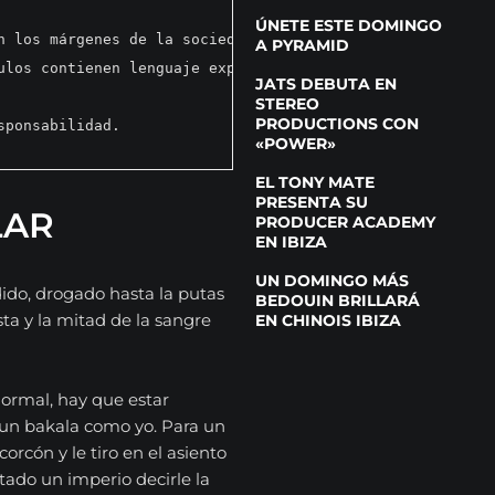
ÚNETE ESTE DOMINGO
n los márgenes de la sociedad a través de historias crud
A PYRAMID
ulos contienen lenguaje explícito y referencias a situac
JATS DEBUTA EN
STEREO
PRODUCTIONS CON
sponsabilidad.
«POWER»
EL TONY MATE
PRESENTA SU
LAR
PRODUCER ACADEMY
EN IBIZA
UN DOMINGO MÁS
dido, drogado hasta la putas
BEDOUIN BRILLARÁ
asta y la mitad de la sangre
EN CHINOIS IBIZA
normal, hay que estar
a un bakala como yo. Para un
lcorcón y le tiro en el asiento
stado un imperio decirle la