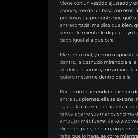
Nosotros
Viene con un vestido ajustado y 
conoce, me da un beso con esos lab
Series
preciosos. Le pregunto que qué tal
entrecortada, me dice que bien, 
Contacta
verme, le miento, le digo que yo
dado igual ella que otra.
Español
Me siento mal, y como respuesta s
dentro, la desnudo mirándola a la 
de dulce a sumisa, me arranco la r
English
quiero meterme dentro de ella.
Recuerdo lo aprendido hace un dí
entre sus piernas, ella se extraña
Search
agarra la cabeza, me aprieta contra
gritos, agarro sus manos encima d
empujar más fuerte. Se va a correr
dice que pare, no paro, no piens
grite que lo haga, se corre mientr