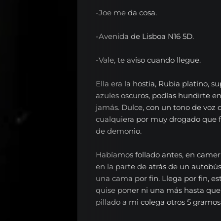
-Joe me da cosa.
-Avenida de Lisboa N16 5D.
-Vale, te aviso cuando llegue.
EL
Ella era la hostia, Rubia platino, s
azules oscuros, podías hundirte en 
RADIOSHOW
jamás. Dulce, con un tono de voz q
cualquiera por muy drogado que f
Noticias
de demonio.
Opinión
Habíamos follado antes, en cameri
Entrevistas
en la parte de atrás de un autobús
una cama por fin. Llega por fin, 
Musica
quise poner ni una más hasta que 
Tecnologia
pillado a mi colega otros 5 gramos