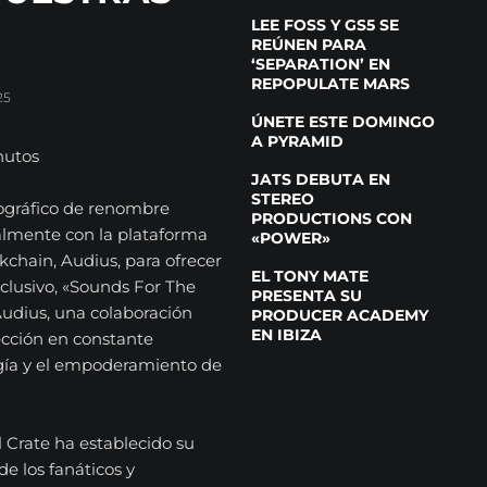
LEE FOSS Y GS5 SE
REÚNEN PARA
‘SEPARATION’ EN
REPOPULATE MARS
25
ÚNETE ESTE DOMINGO
A PYRAMID
nutos
JATS DEBUTA EN
STEREO
scográfico de renombre
PRODUCTIONS CON
ialmente con la plataforma
«POWER»
chain, Audius, para ofrecer
EL TONY MATE
lusivo, «Sounds For The
PRESENTA SU
 Audius, una colaboración
PRODUCER ACADEMY
EN IBIZA
sección en constante
ogía y el empoderamiento de
l Crate ha establecido su
de los fanáticos y