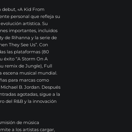
m debut, «A Kid From
nte personal que refleja su
volución artística. Su
nes importantes, incluidos
y de Rihanna y la serie de
en They See Us”. Con
as las plataformas (80
u éxito “A Storm On A
u remix de Jungle), Full
la escena musical mundial.
añas para marcas como
Michael B. Jordan. Después
tradas agotadas, sigue a la
ro del R&B y la innovación
smisión de música
te a los artistas cargar,