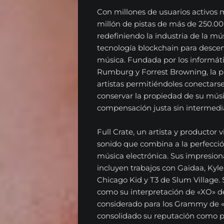
Con millones de usuarios activos
millón de pistas de más de 250.000
redefiniendo la industria de la mú
tecnología blockchain para descent
música. Fundada por los informáti
Rumburg y Forrest Browning, la p
EL
artistas permitiéndoles conectarse
conservar la propiedad de su músi
RADIOSHOW
compensación justa sin intermedia
Noticias
Full Crate, un artista y productor v
Opinión
sonido que combina a la perfección
música electrónica. Sus impresion
Entrevistas
incluyen trabajos con Gaidaa, Kyl
Chicago Kid y T3 de Slum Village.
Musica
como su interpretación de «XO» d
considerado para los Grammy de «
Tecnologia
consolidado su reputación como pr