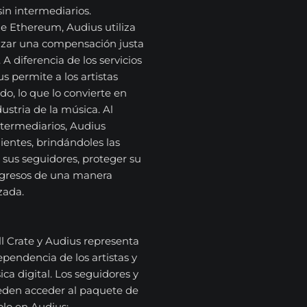
in intermediarios.
de Ethereum, Audius utiliza
tizar una compensación justa
 A diferencia de los servicios
s permite a los artistas
o, lo que lo convierte en
ustria de la música. Al
intermediarios, Audius
entes, brindándoles las
 sus seguidores, proteger su
ingresos de una manera
zada.
ll Crate y Audius representa
pendencia de los artistas y
ica digital. Los seguidores y
eden acceder al paquete de
olo en Audius: