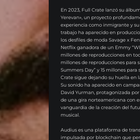
Nosotros
En 2023, Full Crate lanzó su álbu
Series
Yerevan», un proyecto profundame
experiencia como inmigrante y su e
Contacta
trabajo ha aparecido en produccio
los desfiles de moda Savage x Fent
Netflix ganadora de un Emmy “Wh
Español
millones de reproducciones en tod
millones de reproducciones para s
Summers Day” y 15 millones para s
English
Crate sigue dejando su huella en 
Su sonido ha aparecido en camp
David Yurman, protagonizada por 
de una gira norteamericana con en
Search
vanguardia de la creación del futu
musical.
Audius es una plataforma de tran
impulsada por blockchain que permi