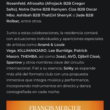
Rosenfeld
,
Afrosalto (Afrojack B2B Gregor
Salto)
,
Notre Dame B2B Ramyen
,
Ciza B2B Oscar
Mbo
,
Ashibah B2B ThatGirl SherryK
o
Jade B2B
Rolbac
, entre otros.
Junto a estas colaboraciones, la residencia contará
con actuaciones individuales y apariciones especiales
de artistas como
Anané & Louie
Vega
,
KILLIMANJARO
,
Lee Burridge
,
Patrick
Mason
,
THEMBA
, así como
Joezi, AVÖ, Djibril Cissé,
Sparrow
y otros nombres clave del circuito
internacional. Fiel a su esencia,
Solèy
se expande
más allá del formato club con una propuesta
inmersiva que integra música y performance,
incorporando instrumentos en directo y danza
coreografiada en cada noche.