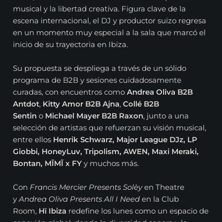
musical y la libertad creativa. Figura clave de la
escena internacional, el DJ y productor suizo regresa
en un momento muy especial a la sala que marcó el
inicio de su trayectoria en Ibiza.
Su propuesta se despliega a través de un sólido
programa de B2B y sesiones cuidadosamente
curadas, con encuentros como
Andrea Oliva B2B
Antdot
,
Kitty Amor B2B Ajna
,
Collé B2B
Sentin
o
Michael Mayer B2B Raxon
, junto a una
selección de artistas que refuerzan su visión musical,
entre ellos
Henrik Schwarz, Major League DJz, LP
Giobbi, HoneyLuv, Tripolism, AWEN, Maxi Meraki,
Bontan, MĪMĪ x FY
y muchos más.
Con
Francis Mercier Presents Solèy
en Theatre
y
Andrea Oliva Presents All I Need
en la Club
Room,
Hï Ibiza
redefine los lunes como un espacio de