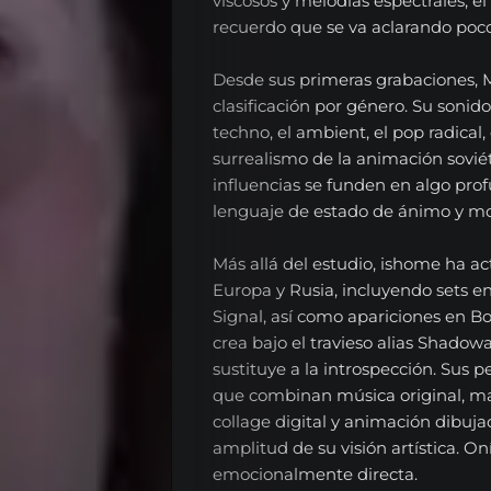
viscosos y melodías espectrales, 
recuerdo que se va aclarando poco
Desde sus primeras grabaciones, Mi
clasificación por género. Su sonid
techno, el ambient, el pop radical, 
surrealismo de la animación soviét
influencias se funden en algo pr
lenguaje de estado de ánimo y mo
Más allá del estudio, ishome ha a
Europa y Rusia, incluyendo sets en
Signal, así como apariciones en 
crea bajo el travieso alias Shadow
sustituye a la introspección. Sus 
que combinan música original, ma
collage digital y animación dibuja
amplitud de su visión artística. Oní
emocionalmente directa.