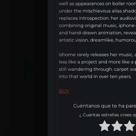
well as appearances on boiler room
Español
under the mischievous alias shad
replaces introspection. her audiov
combining original music, iphone-s
and hand-drawn animation, reveal 
English
artistic vision. dreamlike, humoro
ishome rarely releases her music, 
Search
less like a project and more like a
still wandering through. carpet wat
into that world in over ten years.
BUY
Cuéntanos que te ha pare
¿ Cuantas estrellas crees