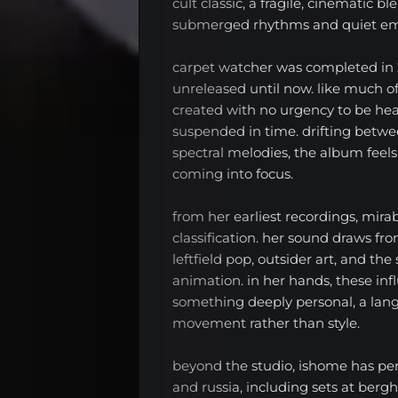
cult classic, a fragile, cinematic b
EL
submerged rhythms and quiet em
RADIOSHOW
carpet watcher was completed in
unreleased until now. like much of
Noticias
created with no urgency to be hea
suspended in time. drifting betwe
Opinión
spectral melodies, the album feel
Entrevistas
coming into focus.
Musica
from her earliest recordings, mira
classification. her sound draws f
Tecnologia
leftfield pop, outsider art, and the
Nosotros
animation. in her hands, these inf
something deeply personal, a la
Series
movement rather than style.
Contacta
beyond the studio, ishome has pe
and russia, including sets at bergha