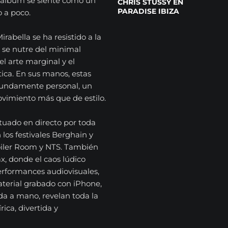
el álbum se siente como un
CHRIS STUSSY EN
PARADISE IBIZA
 a poco.
rabella se ha resistido a la
o se nutre del minimal
el arte marginal y el
ica. En sus manos, estas
ofundamente personal, un
vimiento más que de estilo.
ctuado en directo por toda
 los festivales Berghain y
Boiler Room y NTS. También
ax, donde el caos lúdico
performances audiovisuales,
terial grabado con iPhone,
da a mano, revelan toda la
rica, divertida y