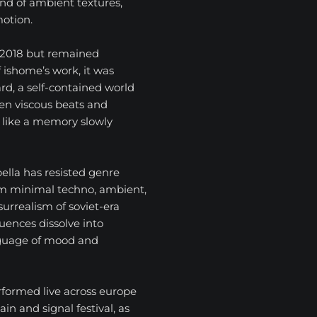
lend of ambient textures,
otion.
 2018 but remained
 ishome’s work, it was
rd, a self-contained world
en viscous beats and
s like a memory slowly
bella has resisted genre
rom minimal techno, ambient,
 surrealism of soviet-era
luences dissolve into
nguage of mood and
rformed live across europe
in and signal festival, as