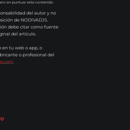
mero en puntuar este contenido.
onsabilidad del autor y no
osición de NODIVADJS.
ión debe citar como fuente
nal del artículo.
o en tu web o app, o
bricante o profesional del
js.com
.
ro