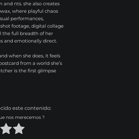
 and nts. she also creates
owax, where playful chaos
isual performances,
hot footage, digital collage
the full breadth of her
us and emotionally direct.
and when she does, it feels
 postcard from a world she’s
cher is the first glimpse
cido este contenido:
 que nos merecemos ?