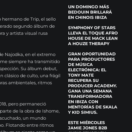
UN DOMINGO MÁS
BEDOUIN BRILLARÁ
EN CHINOIS IBIZA
 hermano de Trip, el sello
sperado segundo álbum de
SYMPHONY OF STARS
LLEVA EL TOQUE AFRO
a y artista visual rusa
HOUSE DE MACK LEAN
A HOUZE THERAPY
GRAN OPORTUNIDAD
 de Najodka, en el extremo
PARA PRODUCTORES
shome siempre ha transmitido
DE MÚSICA
ospección. Su álbum debut,
ELECTRÓNICA: EL
TONY MATE
n clásico de culto, una frágil
RECUPERA SU
ras ambientales, ritmos
PRODUCER ACADEMY.
GANA UNA SEMANA
TRANSFORMADORA
EN IBIZA CON
018, pero permaneció
MENTORÍAS DE SKALA
parte de la obra de Ishome,
Y KID SIMIUS.
r escuchado, un mundo
ESTE MIÉRCOLES
. Flotando entre ritmos
JAMIE JONES B2B