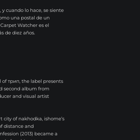
 y cuando lo hace, se siente
omo una postal de un
Carpet Watcher es el
s de diez años.
l of трип, the label presents
ed second album from
ucer and visual artist
t city of nakhodka, ishome’s
of distance and
nfession (2013) became a