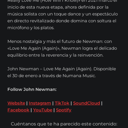
Really Love Me (How Will I Know)» en 2021 marcó el
inicio de esta nueva etapa, ahora definida por la
música solista con un toque dance y un espectáculo
en directo revitalizado donde domina con soltura el
micrófono y los platos.
Menos nostalgia y más el futuro de Newman: con
«Love Me Again (Again)», Newman logra el delicado
equilibrio entre la reverencia y la reinvención.
John Newman – Love Me Again (Again). Disponible
el 30 de enero a través de Numana Music.
Follow John Newman:
Website
|
Instagram
|
TikTok
|
SoundCloud
|
Facebook
|
YouTube
|
Spotify
Cuéntanos que te ha parecido este contenido: