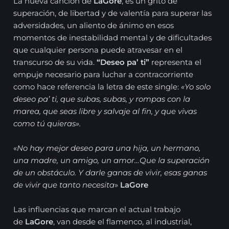
La nueva canción de
LaGore
, es un grito de
superación, de libertad y de valentía para superar las
adversidades, un aliento de ánimo en esos
momentos de inestabilidad mental y de dificultades
que cualquier persona puede atravesar en el
transcurso de su vida.
“Deseo pa’ ti”
representa el
empuje necesario para luchar a contracorriente
como hace referencia la letra de este single:
«Yo solo
deseo pa’ ti, que subas, subas, y rompas con la
marea, que seas libre y salvaje al fin, y que vivas
como tú quieras».
«
No hay mejor deseo para una hija, un hermano,
una madre, un amigo, un amor…Que la superación
de un obstáculo. Y darle ganas de vivir, esas ganas
de vivir que tanto necesita
»
LaGore
Las influencias que marcan el actual trabajo
de
LaGore
, van desde el flamenco, al industrial,