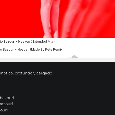
pnótico, profundo y cargado
bazouri
Bazouri
zouri