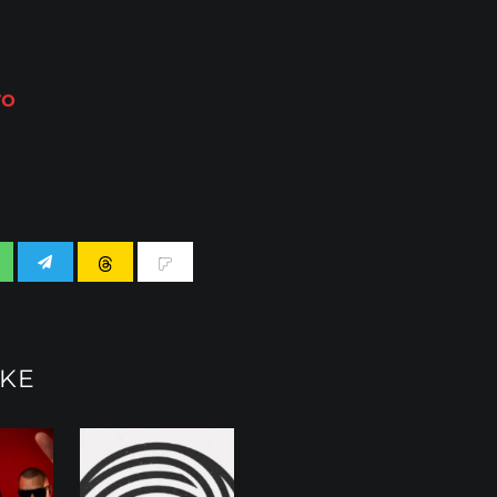
ro
IKE