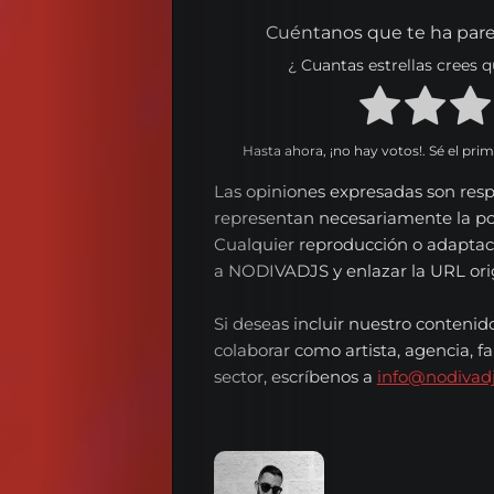
Nosotros
Cuéntanos que te ha pare
Series
¿ Cuantas estrellas crees
Contacta
Hasta ahora, ¡no hay votos!. Sé el pri
Español
Las opiniones expresadas son resp
representan necesariamente la p
Cualquier reproducción o adaptac
English
a NODIVADJS y enlazar la URL origi
Si deseas incluir nuestro contenid
colaborar como artista, agencia, fa
Search
sector, escríbenos a
info@nodivad