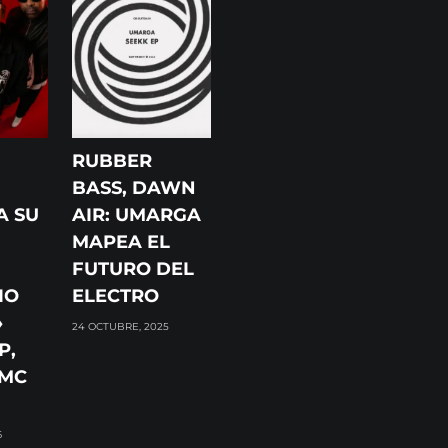
RUBBER
BASS, DAWN
A SU
AIR: UMARGA
MAPEA EL
FUTURO DEL
IO
ELECTRO
»
24 OCTUBRE, 2025
P,
 MC
6