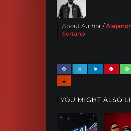
About Author /
Alejand
Serrano
YOU MIGHT ALSO L