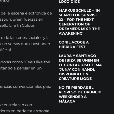
nutos
LOCO DICE
MARKUS SCHULZ – ‘IN
 de la escena electrónica de
SEARCH OF SUNRISE
azouri, unen fuerzas en
22 – FOR THE NEXT
GENERATION OF
llo Life In Colour.
DREAMERS MIX 1: THE
AWAKENING’
o de las redes sociales y la
CONIL ACOGE A
 con versos que cuestionan
HÍBRIDA FEST
ficial.
LAURA Y SANTIAGO
DE IBIZA SE UNEN EN
doras como “Feels like the
EL CONTAGIOSO TEMA
vitando a pensar en un
‘JUNA’ CON NANDI,
DISPONIBLE EN
CREATURE MODE
dencias convencionales para
NO TE PIERDAS EL
REGRESO DE BRUNCH!
WEEKENDER A
MÁLAGA
se entrelazan con
adores en perfecta armonía.