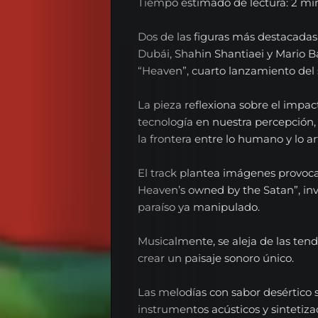
Tiempo estimado de lectura: 2 mi
Dos de las figuras más destacadas
Dubái, Shahin Shantiaei y Mario B
“Heaven”, cuarto lanzamiento del se
La pieza reflexiona sobre el impact
tecnología en nuestra percepción,
la frontera entre lo humano y lo arti
El track plantea imágenes provoca
Heaven’s owned by the Satan”, in
paraíso ya manipulado.
Musicalmente, se aleja de las ten
crear un paisaje sonoro único.
Las melodías con sabor desértico 
instrumentos acústicos y sintetiz