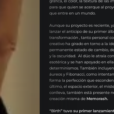
gráfica, el color, la textura de la
para que quien se acerque al proy
que entre en un mundo.
Aunque su proyecto es reciente, y
lanzar el anticipo de su primer ál
transformación , tanto personal co
EL
creativo ha girado en torno a la 
permanente estado de cambio, de 
RADIOSHOW
y la oscuridad. Al dúo le atraía c
Noticias
esotérica y se han apoyado en ell
determinismos. También incluyen 
Opinión
áureos y Fibonacci, como intenta
forma la perfección que esconden
Entrevistas
último, el espacio exterior, el mis
conlleva, también está presente no
Musica
creación misma de
Memorash.
Tecnologia
“Birth” tuvo su primer lanzamient