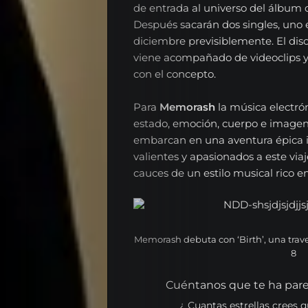
Nosotros
de entrada al universo del álbum
Después sacarán dos singles, uno 
Series
diciembre previsiblemente. El dis
Contacta
viene acompañado de videoclips y 
con el concepto.
Para
Memorash
la música electrón
Español
estado, emoción, cuerpo e imagen
embarcan en una aventura épica i
valientes y apasionados a este viaj
English
cauces de un estilo musical rico e
Search
Memorash debuta con ‘Birth’, una traves
8
Cuéntanos que te ha pare
¿ Cuantas estrellas crees