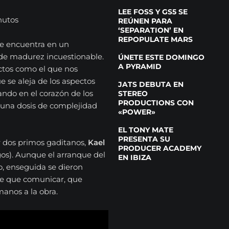
LEE FOSS Y GS5 SE
nutos
REÚNEN PARA
‘SEPARATION’ EN
REPOPULATE MARS
se encuentra en un
de madurez incuestionable.
ÚNETE ESTE DOMINGO
A PYRAMID
ctos como el que nos
 se aleja de los aspectos
JATS DEBUTA EN
ando en el corazón de los
STEREO
PRODUCTIONS CON
 una dosis de complejidad
«POWER»
EL TONY MATE
PRESENTA SU
 dos primos gaditanos,
Kael
PRODUCER ACADEMY
gos). Aunque el arranque del
EN IBIZA
, enseguida se dieron
te que comunicar, que
manos a la obra.