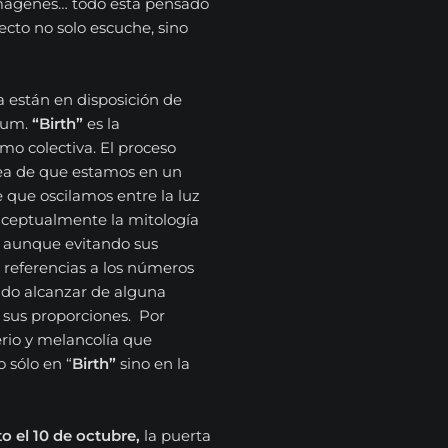
s imágenes… todo está pensado
ecto no solo escuche, sino
a están en disposición de
bum.
“Birth”
es la
mo colectiva. El proceso
idea de que estamos en un
que oscilamos entre la luz
onceptualmente la mitología
a aunque evitando sus
referencias a los números
ndo alcanzar de alguna
 sus proporciones. Por
terio y melancolía que
 sólo en “
Birth”
sino en la
o el 10 de octubre,
la puerta