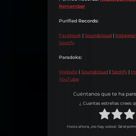
Remember
Español
Purified Records:
Facebook
|
Soundcloud
|
Instagr
English
Spotify
Paradoks:
Search
Website
|
Soundcloud
|
Spotify
|
In
YouTube
Cuéntanos que te ha pare
¿ Cuantas estrellas crees
Hasta ahora, ¡no hay votos!. Sé el pri