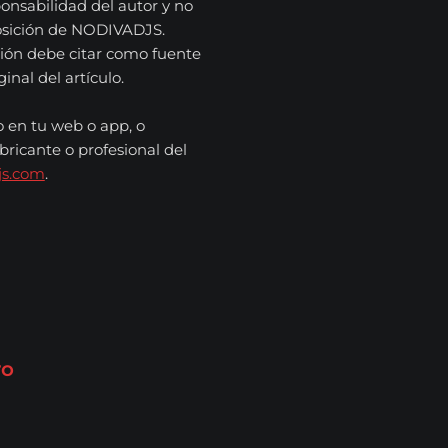
onsabilidad del autor y no
osición de NODIVADJS.
ión debe citar como fuente
nal del artículo.
o en tu web o app, o
bricante o profesional del
js.com
.
ro