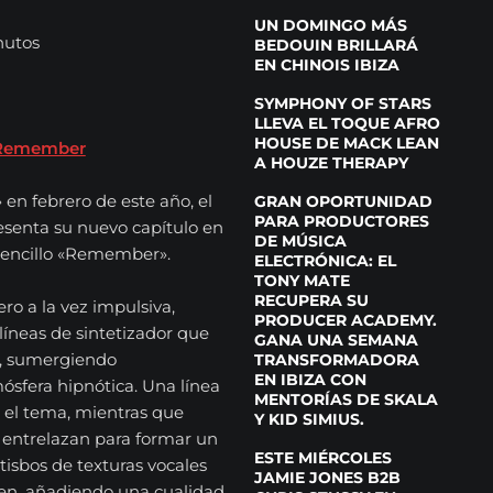
UN DOMINGO MÁS
nutos
BEDOUIN BRILLARÁ
EN CHINOIS IBIZA
SYMPHONY OF STARS
LLEVA EL TOQUE AFRO
HOUSE DE MACK LEAN
s-Remember
A HOUZE THERAPY
» en febrero de este año, el
GRAN OPORTUNIDAD
PARA PRODUCTORES
esenta su nuevo capítulo en
DE MÚSICA
 sencillo «Remember».
ELECTRÓNICA: EL
TONY MATE
RECUPERA SU
ro a la vez impulsiva,
PRODUCER ACADEMY.
neas de sintetizador que
GANA UNA SEMANA
e, sumergiendo
TRANSFORMADORA
EN IBIZA CON
sfera hipnótica. Una línea
MENTORÍAS DE SKALA
 el tema, mientras que
Y KID SIMIUS.
e entrelazan para formar un
ESTE MIÉRCOLES
isbos de texturas vocales
JAMIE JONES B2B
en, añadiendo una cualidad