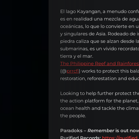
El lago Kayangan, a menudo conf
EL
es en realidad una mezcla de agua 
oceánicas, lo que lo convierte en 
RADIOSHOW
y singulares de Asia. Rodeado de
Noticias
piedra caliza que se alzan desde 
submarinas, es un vívido recordato
Opinión
tierra y el mar.
The Philippine Reef and Rainfore
Entrevistas
(@
prrcfi
) works to protect this ba
Musica
restoration, reforestation and educ
Tecnologia
Looking to help further protect t
the action platform for the planet,
Nosotros
ocean health and tackle the climat
the people.
Series
Contacta
Paradoks –
Remember
is out now
Purified Records:
https://purifie