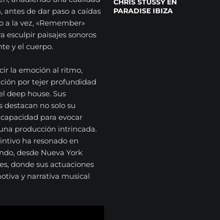
CHRIS STUSSY EN
PARADISE IBIZA
n, antes de dar paso a caídas
ivo a la vez, «Remember»
a esculpir paisajes sonoros
te y el cuerpo.
r la emoción al ritmo,
ción por tejer profundidad
el deep house. Sus
 destacan no solo su
u capacidad para evocar
na producción intrincada.
tintivo ha resonado en
undo, desde Nueva York
res, donde sus actuaciones
tiva y narrativa musical