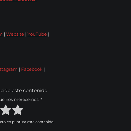
am
|
Website
|
YouTube
|
stagram
|
Facebook
|
cido este contenido:
 que nos merecemos ?
mero en puntuar este contenido.