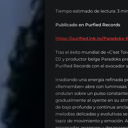
Tiempo estimado de lectura: 3 mi
Publicado en Purfied Records
https://purified.lnk.to/Paradok
Tras el éxito mundial de «C’est Toi
DJ y productor belga Paradoks pr
Purified Records con el evocador
Irradiando una energía refinada pe
«Remember» abre con luminosas lí
ondulan sobre un pulso constant
gradualmente al oyente en su atmó
de bajo profunda y continua ancla
melodías delicadas y evolutivas s
tapiz de movimiento y emoción. At
procesadas aparecen y desaparec