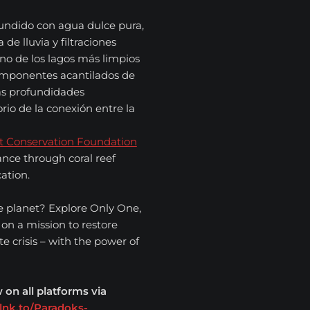
undido con agua dulce pura,
de lluvia y filtraciones
uno de los lagos más limpios
 imponentes acantilados de
las profundidades
rio de la conexión entre la
st Conservation Foundation
lance through coral reef
ation.
he planet? Explore Only One,
 on a mission to restore
e crisis – with the power of
 on all platforms via
d.lnk.to/Paradoks-