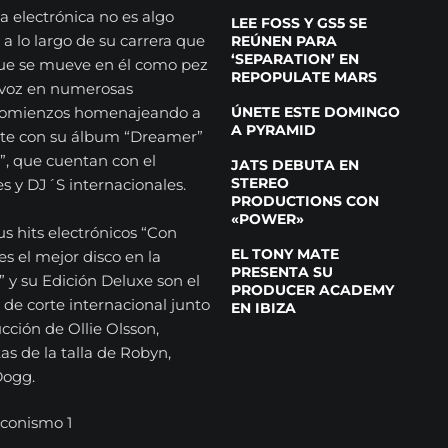
a electrónica no es algo
LEE FOSS Y GS5 SE
a lo largo de su carrera que
REÚNEN PARA
‘SEPARATION’ EN
 que se mueve en él como pez
REPOPULATE MARS
a voz en numerosas
ÚNETE ESTE DOMINGO
 comienzos homenajeando a
A PYRAMID
ante con su álbum “Dreamer”
”, que cuentan con el
JATS DEBUTA EN
STEREO
s y DJ´S internacionales.
PRODUCTIONS CON
«POWER»
sus hits electrónicos “Con
EL TONY MATE
s el mejor disco en la
PRESENTA SU
” y su Edición Deluxe son el
PRODUCER ACADEMY
 de corte internacional junto
EN IBIZA
cción de Ollie Olsson,
as de la talla de Robyn,
Dogg.