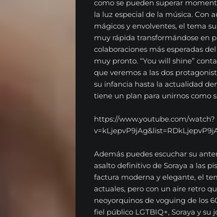
como se pueden superar momentos
la luz especial de la música. Con 
mágicos y envolventes, el tema s
muy rápida transformándose en po
colaboraciones más esperadas del 
muy pronto. “You will shine” conta
que veremos a las dos protagonista
su infancia hasta la actualidad d
tiene un plan para unirnos como si 
https://www.youtube.com/watch?
v=kLjepvP9jAg&list=RDkLjepvP9jA
Además puedes escuchar su anteri
asalto definitivo de Soraya a las p
factura moderna y elegante, el t
EL
actuales, pero con un aire retro qu
RADIOSHOW
neoyorquinos de voguing de los 60
fiel público LGTBIQ+, Soraya y su 