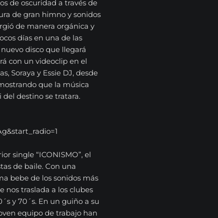
 de oscuridad a través de
aura de gran himno y sonidos
urgió de manera orgánica y
cos días en una de las
nuevo disco que llegará
rá con un videoclip en el
s, Soraya y Essie DJ, desde
emostrando que la música
del destino se tratara.
g&start_radio=1
or single “ICONISMO”, el
istas de baile. Con una
ema bebe de los sonidos más
e nos traslada a los clubes
´s y 70´s. En un guiño a su
joven equipo de trabajo han