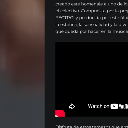
Noticias
creado este homenaje a uno de los
el colectivo. Compuesta por la pro
Opinión
FECTRO, y producida por este últi
la estética, la sensualidad y la di
Entrevistas
que queda por hacer en la música 
Musica
Tecnologia
Nosotros
Series
Contacta
Español
Disfruta de estos temazos que arra