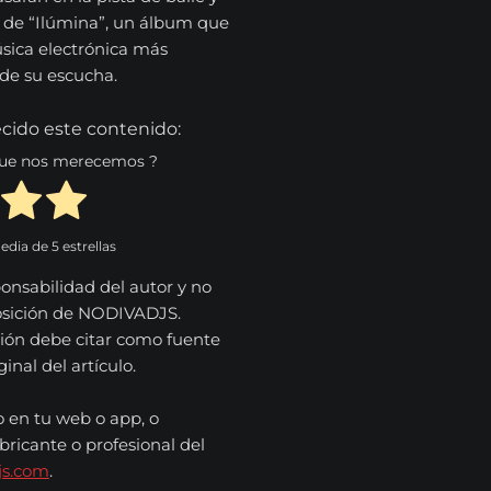
 de “Ilúmina”, un álbum que
úsica electrónica más
de su escucha.
cido este contenido:
 que nos merecemos ?
media de
5
estrellas
onsabilidad del autor y no
osición de NODIVADJS.
ión debe citar como fuente
nal del artículo.
o en tu web o app, o
bricante o profesional del
js.com
.