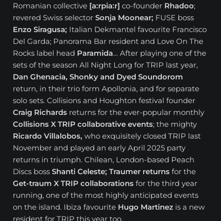
Romanian collective
[a:rpia:r]
co-founder
Rhadoo
;
revered Swiss selector
Sonja Moonear;
FUSE boss
Enzo Siragusa;
Italian Dekmantel favourite Francisco
Del Garda; Panorama Bar resident and Love On The
Rocks label head
Paramida
… After playing one of the
sets of the season All Night Long for TRIP last year,
Dan Ghenacia, Shonky and Dyed Soundorom
return, in their trio form Apollonia, and for separate
solo sets. Collisions and Houghton festival founder
Craig Richards
returns for the ever-popular monthly
Collisions X TRIP collaborative events
; the mighty
Ricardo Villalobos,
who exquisitely closed TRIP last
November and played an early April 2025 party
returns in triumph. Chilean, London-based Peach
Discs boss
Shanti Celeste; Traumer returns
for the
Get-traum X TRIP collaborations
for the third year
running, one of the most highly anticipated events
on the island. Ibiza favourite
Hugo Martinez
is a new
resident for TRIP this year too.