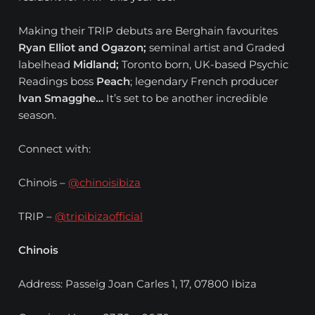
Making their TRIP debuts are Berghain favourites
Ryan Elliot and Ogazon;
seminal artist and
Graded
labelhead
Midland;
Toronto born, UK-based Psychic
Readings boss
Peach
; legendary French producer
Ivan Smagghe…
It’s set to be another incredible
season.
Connect with:
Chinois –
@chinoisibiza
TRIP –
@tripibizaofficial
Chinois
Address: Passeig Joan Carles 1, 17, 07800 Ibiza