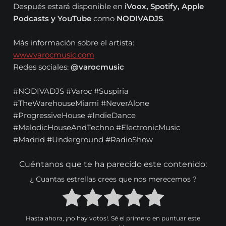
Después estará disponible en
iVoox, Spotify, Apple
Podcasts y YouTube
como
NODIVADJS
.
Más información sobre el artista:
www.varocmusic.com
Redes sociales:
@varocmusic
#NODIVADJS #Varoc #Suspiria
#TheWarehouseMiami #NeverAlone
#ProgressiveHouse #IndieDance
#MelodicHouseAndTechno #ElectronicMusic
#Madrid #Underground #RadioShow
Cuéntanos que te ha parecido este contenido:
¿ Cuantas estrellas crees que nos merecemos ?
Hasta ahora, ¡no hay votos!. Sé el primero en puntuar este