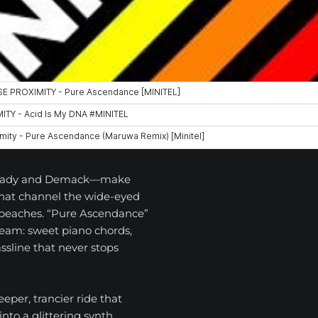
rady and Demack—make
 that channel the wide-eyed
c beaches. “Pure Ascendance”
 dream: sweet piano chords,
assline that never stops
per, trancier ride that
into a glittering synth