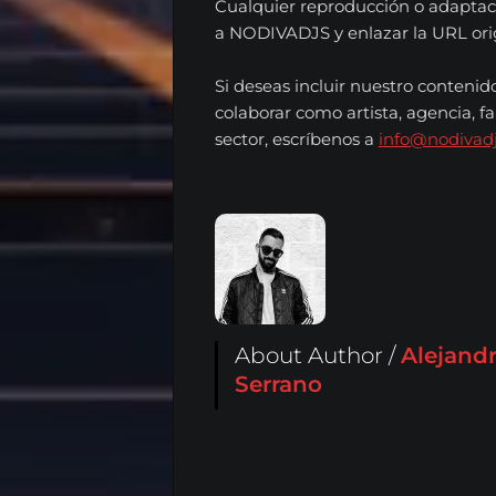
Cualquier reproducción o adaptac
Español
a NODIVADJS y enlazar la URL origi
Si deseas incluir nuestro contenid
English
colaborar como artista, agencia, fa
sector, escríbenos a
info@nodivad
Search
About Author /
Alejand
Serrano