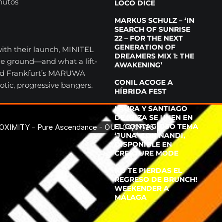
nutos
LOCO DICE
MARKUS SCHULZ – ‘IN
SEARCH OF SUNRISE
22 – FOR THE NEXT
GENERATION OF
ith their launch, MINITEL
DREAMERS MIX 1: THE
he ground—and what a lift-
AWAKENING’
nd Frankfurt’s MARUWA
CONIL ACOGE A
otic, progressive bangers.
HÍBRIDA FEST
LAURA Y SANTIAGO
DE IBIZA SE UNEN EN
EL CONTAGIOSO TEMA
‘JUNA’ CON NANDI,
DISPONIBLE EN
CREATURE MODE
NO TE PIERDAS EL
REGRESO DE BRUNCH!
WEEKENDER A
MÁLAGA