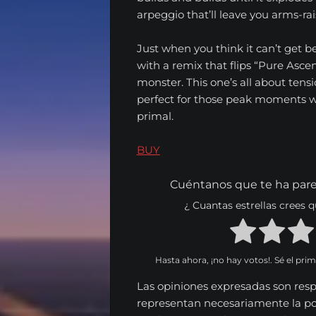
EL
arpeggio that’ll leave you arms-ra
RADIOSHOW
Just when you think it can’t get 
Noticias
with a remix that flips “Pure Ascen
monster. This one’s all about tens
Opinión
perfect for those peak moments 
primal.
Entrevistas
BUY
Musica
Tecnologia
Cuéntanos que te ha pare
¿ Cuantas estrellas crees
Nosotros
Series
Hasta ahora, ¡no hay votos!. Sé el pri
Contacta
Las opiniones expresadas son resp
representan necesariamente la p