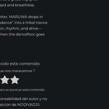
ised and breathless.
better, MARUWA drops in
dance” into a tribal trance
ion, rhythm, and drive—
when the dancefloor goes
cido este contenido:
 que nos merecemos ?
mero en puntuar este contenido.
onsabilidad del autor y no
osición de NODIVADJS.