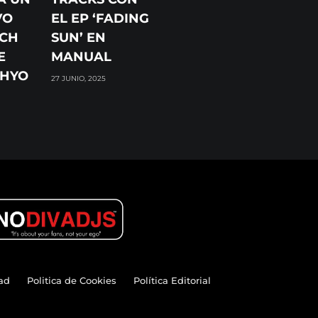
VO
EL EP ‘FADING
ECH
SUN’ EN
E
MANUAL
 HYO
27 JUNIO, 2025
dad
Politica de Cookies
Política Editorial