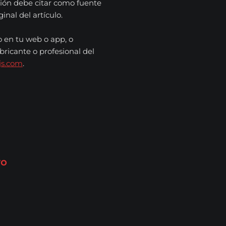
ión debe citar como fuente
nal del artículo.
o en tu web o app, o
bricante o profesional del
js.com
.
ro