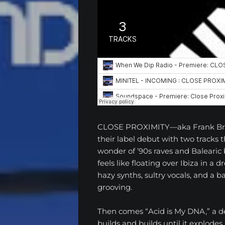
CLOSE PROXIMITY—aka Frank B
their label debut with two tracks
wonder of ’90s raves and Baleari
feels like floating over Ibiza in a
hazy synths, sultry vocals, and a b
grooving.
Then comes “Acid is My DNA,” a dee
builds and builds until it explodes 