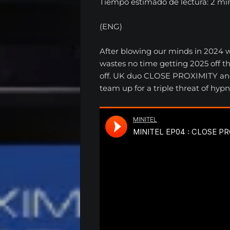
Tiempo estimado de lectura: 2 mi
(ENG)
After blowing our minds in 2024 w
wastes no time getting 2025 off t
off. UK duo CLOSE PROXIMITY a
team up for a triple threat of hypn