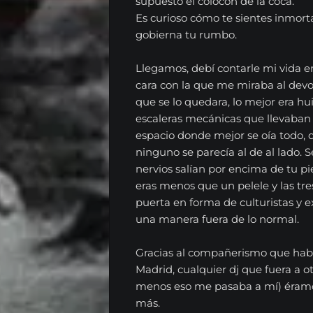
supuesto el colocón de la coca.
Es curioso cómo te sientes inmort
gobierna tu rumbo.
Llegamos, debí contarle mi vida ent
cara con la que me miraba al devo
que se lo quedara, lo mejor era hui
escaleras mecánicas que llevaban a
espacio donde mejor se oía todo, 
ninguno se parecía al de al lado. S
nervios salían por encima de tu pie
eras menos que un pelele y las tre
puerta en forma de culturistas y e
una manera fuera de lo normal.
Gracias al compañerismo que habí
Madrid, cualquier dj que fuera a otr
menos eso me pasaba a mí) éram
más.