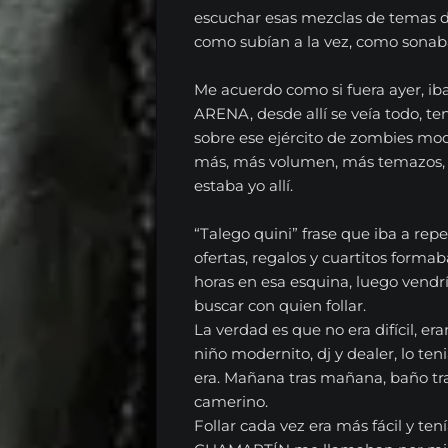
escuchar esas mezclas de temas d
como subían a la vez, como sonaba
Me acuerdo como si fuera ayer, iba
EL
ARENA, desde allí se veía todo, t
sobre ese ejército de zombies mo
RADIOSHOW
más, más volumen, más temazos, 
estaba yo allí.
Noticias
Opinión
“Talego quini” frase que iba a rep
ofertas, regalos y cuartitos forma
Entrevistas
horas en esa esquina, luego vendrí
buscar con quien follar.
Musica
La verdad es que no era difícil, era
niño modernito, dj y dealer, lo tenia
Tecnologia
era. Mañana tras mañana, baño tra
Nosotros
camerino.
Follar cada vez era más fácil y te
Series