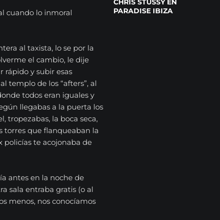
CHRIS STUSSY EN
PARADISE IBIZA
al cuando lo inmoral
era al taxista, lo se por la
lverme el cambio, le dije
r rápido y subir esas
l templo de los “afters”, al
donde todos eran iguales y
egún llegabas a la puerta los
l, tropezabas, la boca seca,
s torres que flanqueaban la
x policías te acojonaba de
a antes en la noche de
a sala entraba gratis (o al
os menos, nos conocíamos