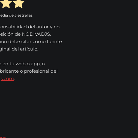
media de
5
estrellas
onsabilidad del autor y no
osición de NODIVADJS.
ión debe citar como fuente
nal del artículo.
o en tu web o app, o
bricante o profesional del
js.com
.