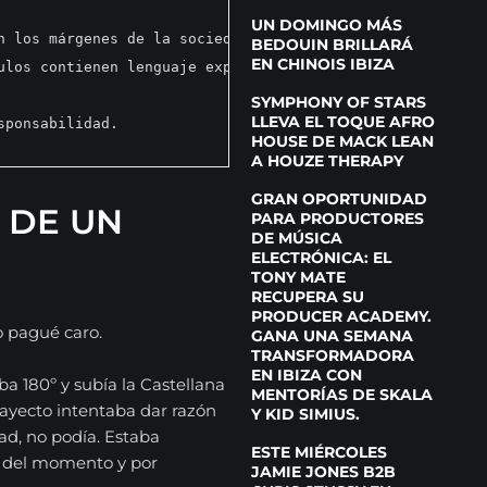
UN DOMINGO MÁS
n los márgenes de la sociedad a través de historias crud
BEDOUIN BRILLARÁ
EN CHINOIS IBIZA
ulos contienen lenguaje explícito y referencias a situac
SYMPHONY OF STARS
LLEVA EL TOQUE AFRO
sponsabilidad.
HOUSE DE MACK LEAN
A HOUZE THERAPY
GRAN OPORTUNIDAD
 DE UN
PARA PRODUCTORES
DE MÚSICA
ELECTRÓNICA: EL
TONY MATE
RECUPERA SU
PRODUCER ACADEMY.
lo pagué caro.
GANA UNA SEMANA
TRANSFORMADORA
EN IBIZA CON
ba 180º y subía la Castellana
MENTORÍAS DE SKALA
rayecto intentaba dar razón
Y KID SIMIUS.
ad, no podía. Estaba
ESTE MIÉRCOLES
n del momento y por
JAMIE JONES B2B