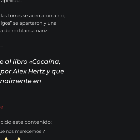
apellido…
as torres se acercaron a mi,
igos” se apartaron y una
a de mi blanca nariz.
r…
e al libro «Cocaína,
 por Alex Hertz y que
analmente en
ie
cido este contenido:
 que nos merecemos ?