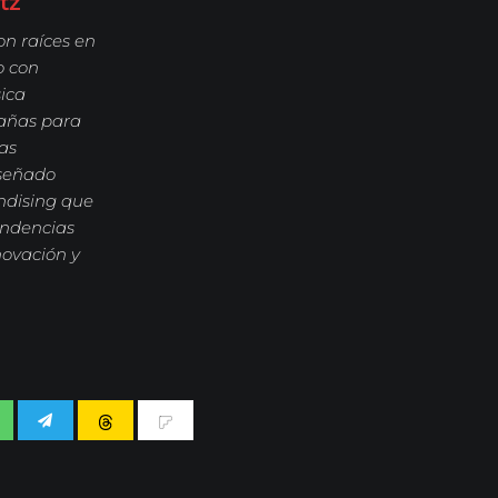
tz
on raíces en
o con
ica
pañas para
tas
iseñado
ndising que
tendencias
novación y