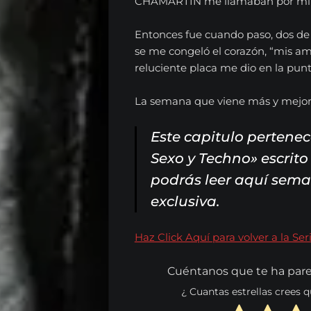
CHAMARTÍN me llamaban por mi 
Contacta
Entonces fue cuando paso, dos de l
se me congeló el corazón, “mis am
reluciente placa me dio en la punt
Español
La semana que viene más y mejo
English
Este capitulo pertenec
Sexo y Techno» escrito
podrás leer aquí sem
Search
exclusiva.
Haz Click Aquí para volver a la Ser
Cuéntanos que te ha pare
¿ Cuantas estrellas crees