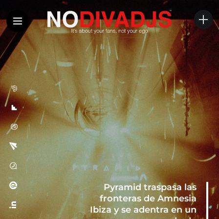
Pyramid traspasa las
fronteras de Amnesia
Ibiza y se adentra en un