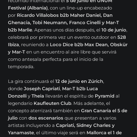
recorrido internacional el
5 de junio en UNUM
Festival (Albania)
, con un line-up encabezado
por
Ricardo Villalobos b2b Maher Daniel, Dan
Ghenacia, Tobi Neumann, Franco Cinelli y Mar-T
b2b Marlie
. Apenas unos días después, el
10 de junio
,
celebrará por primera vez un evento outdoor en
528
Ibiza
, reuniendo a
Loco Dice b2b Max Dean, Obskür
y Mar-T
en un encuentro al aire libre que servirá
como antesala perfecta para el inicio de la
temporada.
La gira continuará el
12 de junio en Zúrich
,
donde
Joseph Capriati
,
Mar-T b2b Luca
Donzelli
y
Theia
llevarán el espíritu de
Pyramid
al
legendario
Kaufleuten Club
. Más adelante, el
concepto aterrizará también en
Gran Canaria el 5 de
julio
con
dos escenarios
que presentan a varios
artistas incluyendo a
Capriati, Sidney Charles y
Yanamaste
, el último viaje será en
Mallorca el 1 de