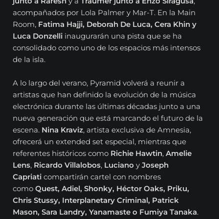
junto a Raresh
y a
Traumer junto a Enzo Siragusa
,
acompañados por Lola Palmer y Mar-T. En la Main
Room,
Fatima Hajji, Deborah De Luca, Cera Khin y
Luca Donzelli
inaugurarán una pista que se ha
consolidado como uno de los espacios más intensos
de la isla.
A lo largo del verano, Pyramid volverá a reunir a
artistas que han definido la evolución de la música
electrónica durante las últimas décadas junto a una
nueva generación que está marcando el futuro de la
escena.
Nina Kraviz
, artista exclusiva de Amnesia,
ofrecerá un extended set especial, mientras que
referentes históricos como
Richie Hawtin
,
Amelie
Lens
,
Ricardo Villalobos
,
Luciano
y
Joseph
Capriati
compartirán cartel con nombres
como
Quest, Adiel, Shonky, Héctor Oaks, Priku,
Chris Stussy, Interplanetary Criminal, Patrick
Mason, Sara Landry, Yanamaste o Fumiya Tanaka
.