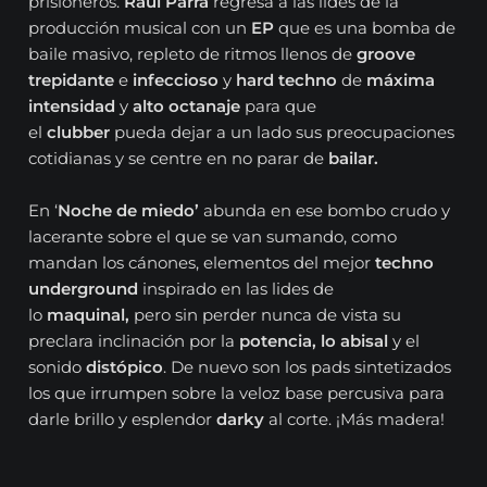
prisioneros.
Raúl Parra
regresa a las lides de la
producción musical con un
EP
que es una bomba de
baile masivo, repleto de ritmos llenos de
groove
trepidante
e
infeccioso
y
hard techno
de
máxima
intensidad
y
alto octanaje
para que
el
clubber
pueda dejar a un lado sus preocupaciones
cotidianas y se centre en no parar de
bailar.
En ‘
Noche de miedo’
abunda en ese bombo crudo y
lacerante sobre el que se van sumando, como
mandan los cánones, elementos del mejor
techno
underground
inspirado en las lides de
lo
maquinal,
pero sin perder nunca de vista su
preclara inclinación por la
potencia, lo abisal
y el
sonido
distópico
. De nuevo son los pads sintetizados
los que irrumpen sobre la veloz base percusiva para
darle brillo y esplendor
darky
al corte. ¡Más madera!