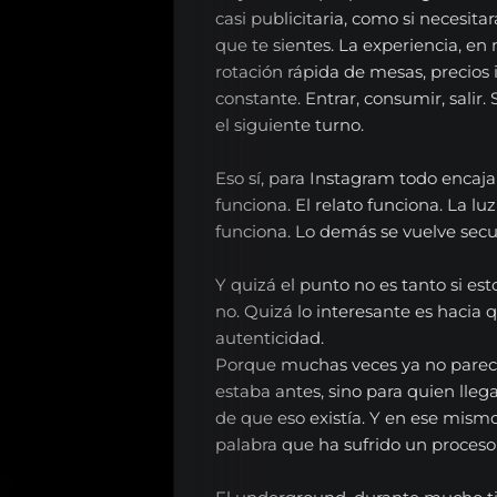
casi publicitaria, como si necesit
que te sientes. La experiencia, en 
rotación rápida de mesas, precios i
constante. Entrar, consumir, salir.
el siguiente turno.
Eso sí, para Instagram todo encaja
EL
funciona. El relato funciona. La luz
RADIOSHOW
funciona. Lo demás se vuelve secu
Noticias
Y quizá el punto no es tanto si est
no. Quizá lo interesante es hacia 
Opinión
autenticidad.
Entrevistas
Porque muchas veces ya no parec
estaba antes, sino para quien lleg
Musica
de que eso existía. Y en ese mis
palabra que ha sufrido un proceso
Tecnologia