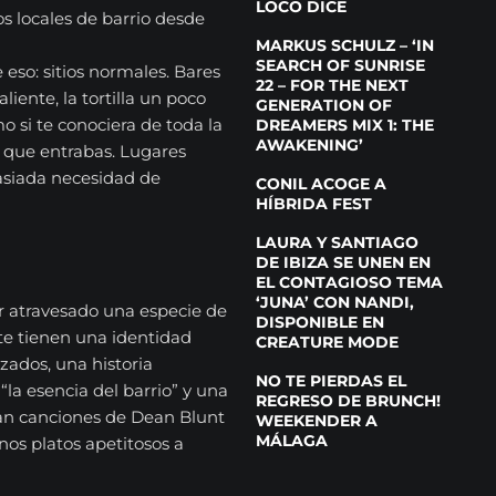
LOCO DICE
s locales de barrio desde
MARKUS SCHULZ – ‘IN
SEARCH OF SUNRISE
so: sitios normales. Bares
22 – FOR THE NEXT
iente, la tortilla un poco
GENERATION OF
 si te conociera de toda la
DREAMERS MIX 1: THE
AWAKENING’
 que entrabas. Lugares
asiada necesidad de
CONIL ACOGE A
HÍBRIDA FEST
LAURA Y SANTIAGO
DE IBIZA SE UNEN EN
EL CONTAGIOSO TEMA
‘JUNA’ CON NANDI,
 atravesado una especie de
DISPONIBLE EN
nte tienen una identidad
CREATURE MODE
zados, una historia
NO TE PIERDAS EL
a esencia del barrio” y una
REGRESO DE BRUNCH!
n canciones de Dean Blunt
WEEKENDER A
MÁLAGA
nos platos apetitosos a