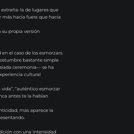
extraña: la de lugares que
ir más hacia fuera que hacia
 su propia versión
d en el caso de los esmorzars.
costumbre bastante simple
asiada ceremonia— se ha
periencia cultural
 vida”, “auténtico esmorzar
nca antes te la habían
nticidad, más aparece la
resentando.
adición con una intensidad