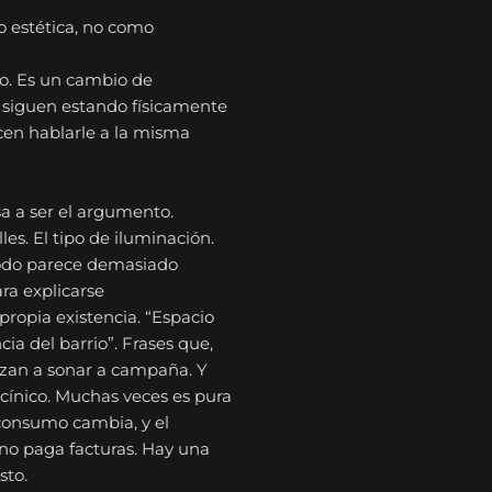
o estética, no como
ño. Es un cambio de
s siguen estando físicamente
ecen hablarle a la misma
asa a ser el argumento.
es. El tipo de iluminación.
todo parece demasiado
ra explicarse
propia existencia. “Espacio
cia del barrio”. Frases que,
zan a sonar a campaña. Y
cínico. Muchas veces es pura
l consumo cambia, y el
no paga facturas. Hay una
sto.