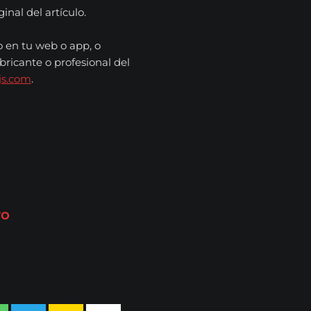
nal del artículo.
o en tu web o app, o
bricante o profesional del
js.com
.
ro