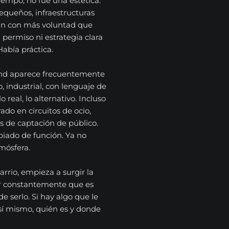
empo, no fue una estética.
queños, infraestructuras
an con más voluntad que
 permiso ni estrategia clara
Había práctica.
und aparece frecuentemente
, industrial, con lenguaje de
o real, lo alternativo. Incluso
do en circuitos de ocio,
 de captación de público.
biado de función. Ya no
mósfera.
arrio, empieza a surgir la
ir constantemente que es
 serlo. Si hay algo que le
 sí mismo, quién es y donde