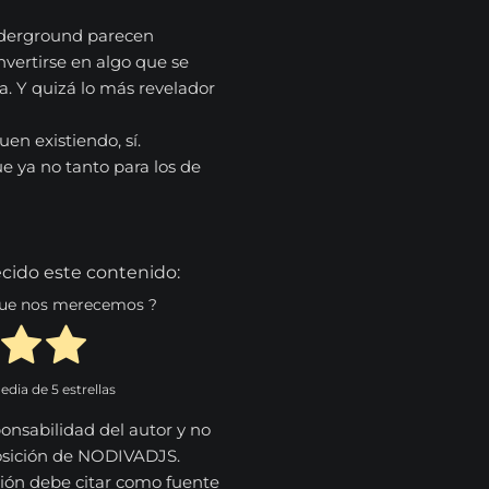
underground parecen
nvertirse en algo que se
a. Y quizá lo más revelador
en existiendo, sí.
e ya no tanto para los de
cido este contenido:
 que nos merecemos ?
media de
5
estrellas
onsabilidad del autor y no
osición de NODIVADJS.
ión debe citar como fuente