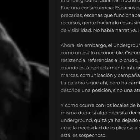
El underground, durante mucho ti
Nosotros
Fue una consecuencia: Espacios pe
Series
precarias, escenas que funcionab
recursos, gente haciendo cosas sin
Contacta
de visibilidad. No había narrativa. 
Ahora, sin embargo, el undergro
Español
como un estilo reconocible. Oscuro
resistencia, referencias a lo crudo, l
cuando está perfectamente integra
marcas, comunicación y campañas
English
La palabra sigue ahí, pero ha cam
describe una posición, sino una at
Search
Y como ocurre con los locales de b
misma duda: si algo necesita dec
underground, quizá ya ha dejado de
urge la necesidad de explicarse a
está, es sospechoso.